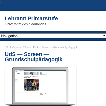
g
Lehramt Primarstufe
Universität des Saarlandes
LP
/
Referenzen
/
Presse
/ UdS — Screen — Grundschulpädagogik
UdS — Screen —
Grundschulpädagogik