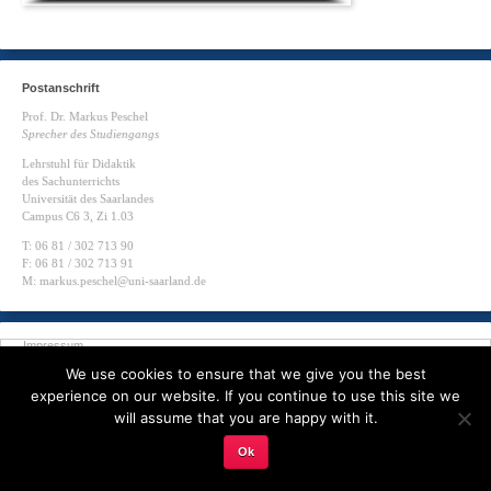
Postanschrift
Prof. Dr. Markus Peschel
Sprecher des Studiengangs
Lehrstuhl für Didaktik
des Sachunterrichts
Universität des Saarlandes
Campus C6 3, Zi 1.03
T: 06 81 / 302 713 90
F: 06 81 / 302 713 91
M: markus.peschel@uni-saarland.de
Impressum
Datenschutz
Disclaimer
We use cookies to ensure that we give you the best
Kontakt
experience on our website. If you continue to use this site we
will assume that you are happy with it.
© 2026 LP
Ok