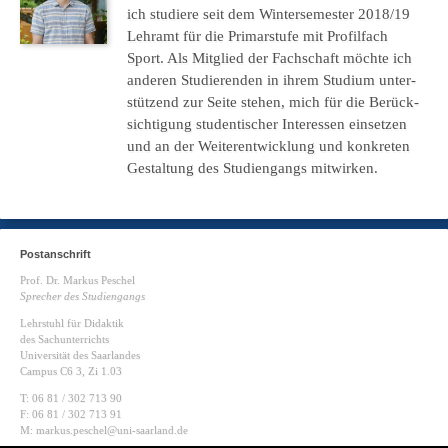
ich stu­die­re
seit dem Win­ter­se­mes­ter 2018/19
Lehr­amt für die Pri­mar­stu­fe mit Pro­fil­fach
Sport
.
Als Mit­glied der Fach­schaft möch­te ich
ande­ren Stu­die­ren­den in ihrem Stu­di­um unter­
stüt­zend zur Seite ste­hen, mich für die Berück­
sich­ti­gung stu­den­ti­scher Inter­es­sen ein­set­zen
und an der Wei­ter­ent­wick­lung und kon­kre­ten
Gestal­tung des Stu­di­en­gangs mitwirken.
Postanschrift
Prof. Dr. Markus Peschel
Sprecher des Studiengangs
Lehrstuhl für Didaktik
des Sachunterrichts
Universität des Saarlandes
Campus C6 3, Zi 1.03
T: 06 81 / 302 713 90
F: 06 81 / 302 713 91
M: markus.peschel@uni-saarland.de