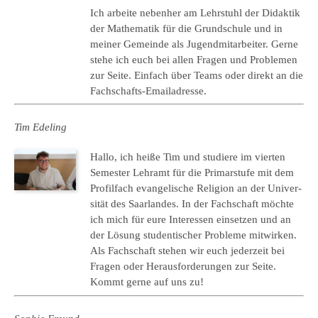
Ich arbei­te neben­her am Lehr­stuhl der
Didak­tik
der Mathe­ma­tik für die Grund­schu­le
und in
mei­ner Gemein­de als Jugend­mit­ar­bei­ter. Gerne
stehe ich euch bei allen Fra­gen und Pro­ble­men
zur Seite. Ein­fach über Teams oder direkt an die
Fach­schafts-Email­adres­se.
Tim Ede­ling
Hallo, ich heiße Tim und stu­die­re im vier­ten
Semes­ter Lehr­amt für die Pri­mar­stu­fe mit dem
Pro­fil­fach evan­ge­li­sche Reli­gi­on an der Uni­ver­
si­tät des Saar­lan­des. In der Fach­schaft möch­te
ich mich für eure Inter­es­sen ein­set­zen und an
der Lösung stu­den­ti­scher Pro­ble­me mit­wir­ken.
Als Fach­schaft ste­hen wir euch jeder­zeit bei
Fra­gen oder Her­aus­for­de­run­gen zur Seite.
Kommt gerne auf uns zu!