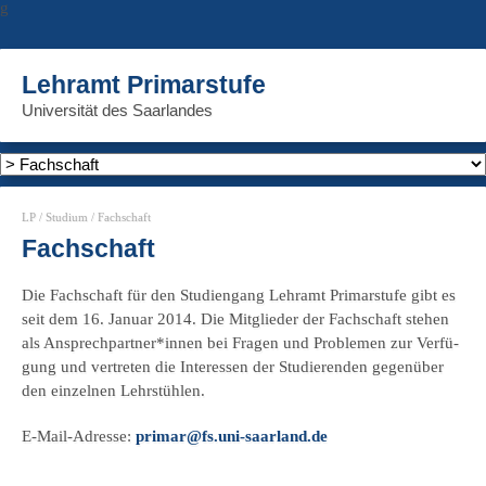
g
Lehramt Primarstufe
Universität des Saarlandes
LP
/
Studium
/ Fachschaft
Fachschaft
Die Fach­schaft für den Stu­di­en­gang Lehr­amt Pri­mar­stu­fe gibt es
seit dem 16. Janu­ar 2014. Die Mit­glie­der der Fach­schaft ste­hen
als Ansprechpartner*innen bei Fra­gen und Pro­ble­men zur Ver­fü­
gung und ver­tre­ten die Inter­es­sen der Stu­die­ren­den gegen­über
den ein­zel­nen Lehrstühlen.
E‑Mail-Adres­se:
primar@fs.uni-saarland.de