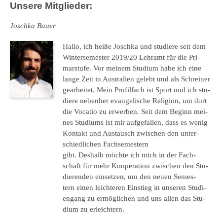
Unsere Mitglieder:
Josch­ka Bauer
Hallo,
ich heiße Josch­ka und stu­die­re
seit dem
Win­ter­se­mes­ter 2019/20
Lehr­amt für
d
ie
Pri­
mar­stu­fe. Vor mei­nem Stu­di­um habe ich eine
lange Zeit in Aus­tra­li­en gelebt und als Schrei­ner
gear­bei­tet. Mein Pro­fil­fach ist Sport und ich stu­
die­re neben­her evan­ge­li­sche Reli­gi­on, um dort
die
Voca­tio
zu erwer­ben. Seit dem Beginn mei­
nes Stu­di­ums ist mir auf­ge­fal­len, dass es
wenig
Kon­takt
und Aus­tausch zwi­schen den unter­
schied­li­chen
Fach­se­mes­tern
gibt
.
D
eshalb
möch­te
ich mich in der Fach­
schaft für mehr Koope­ra­ti­on zwi­schen den Stu­
die­ren­den ein­set­zen, um
den neuen Semes­
tern
ein
en
leich­te­ren Einstie
g
in unse­ren Stu­di­
en­gang
zu ermög­li­chen und uns allen das Stu­
di­um zu erleich­tern
.