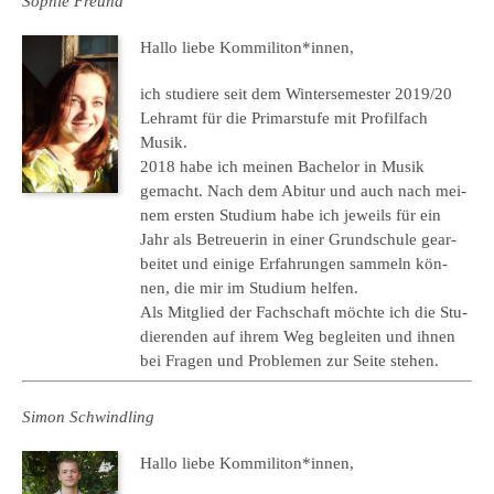
Sophie Freund
Hallo liebe Kom­mi­li­ton
*i
nnen,
ich stu­die­re seit dem Win­ter­se­mes­ter 2019/20
Lehr­amt für die Pri­mar­stu­fe
mit Pro­fil­fach
Musik
.
2018 habe ich mei­nen Bache­lor in Musik
gemacht.
Nach dem Abitur und auch
nach mei­
nem ers­ten Stu­di­um habe ich jeweils für ein
Jahr als Betreue­rin in einer Grund­schu­le gear­
bei­tet und eini­ge Erfah­run­gen sam­meln kön­
nen, die mir im Stu­di­um hel­fen.
Als Mit­glied der Fach­schaft möch­te
ich
die Stu­
die­ren­den auf ihrem Weg beglei­ten und ihnen
bei Fra­gen und Pro­ble­men zu
r Seite ste­hen.
Simon Schwind­ling
Hallo liebe Kom­mi­li­ton
*i
nnen,