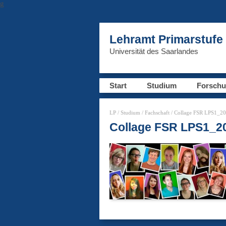
g
Lehramt Primarstufe
Universität des Saarlandes
Start
Studium
Forsch
LP
/
Studium
/
Fachschaft
/ Collage FSR LPS1_2
Collage FSR LPS1_2