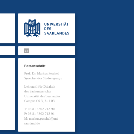
Postanschrift
Prof. Dr. Markus Peschel
Sprecher des Studiengangs
Lehrstuhl für Didaktik
des Sachunterrichts
Universität des Saarlandes
Campus C6 3, Zi 1.03
T: 06 81 / 302 713 90
F: 06 81 / 302 713 91
M: markus.peschel@uni-
saarland.de