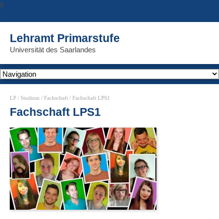
g
Lehramt Primarstufe
Universität des Saarlandes
LP
/
Studium
/
Fachschaft
/ Fachschaft LPS1
Fachschaft LPS1