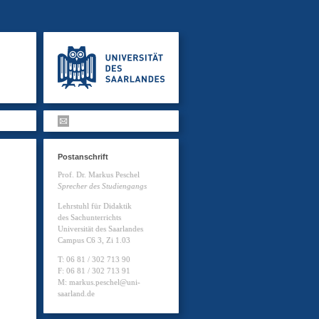
Postanschrift
Prof. Dr. Markus Peschel
Sprecher des Studiengangs
Lehrstuhl für Didaktik
des Sachunterrichts
Universität des Saarlandes
Campus C6 3, Zi 1.03
T: 06 81 / 302 713 90
F: 06 81 / 302 713 91
M: markus.peschel@uni-
saarland.de