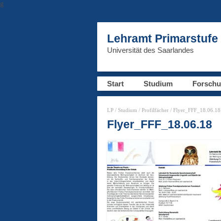
g
Lehramt Primarstufe
Universität des Saarlandes
Start
Studium
Forsch
LP
/
Studium
/
Profilfächer
/ Flyer_FFF_18.06.18
Flyer_FFF_18.06.18