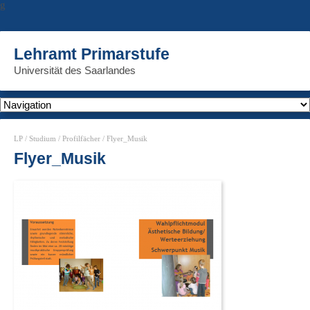
g
Lehramt Primarstufe
Universität des Saarlandes
LP
/
Studium
/
Profilfächer
/ Flyer_Musik
Flyer_Musik