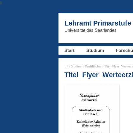
g
Lehramt Primarstufe
Universität des Saarlandes
Start
Studium
Forsch
LP
/
Studium
/
Profilfächer
/ Titel_Flyer_Werteer
Titel_Flyer_Werteer