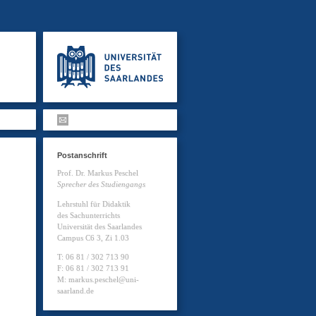
Postanschrift
Prof. Dr. Markus Peschel
Sprecher des Studiengangs
Lehrstuhl für Didaktik
des Sachunterrichts
Universität des Saarlandes
Campus C6 3, Zi 1.03
T: 06 81 / 302 713 90
F: 06 81 / 302 713 91
M: markus.peschel@uni-
saarland.de